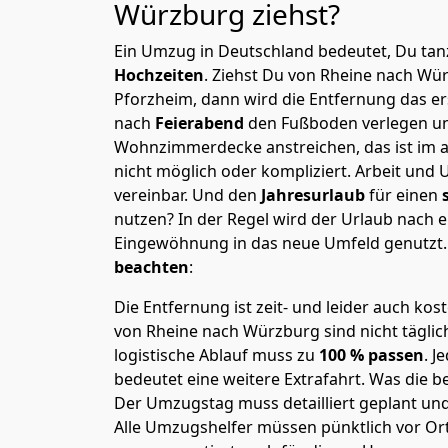
Würzburg
ziehst?
Ein Umzug in Deutschland bedeutet, Du tanz
Hochzeiten
. Ziehst Du von Rheine nach Wü
Pforzheim, dann wird die Entfernung das e
nach
Feierabend
den Fußboden verlegen un
Wohnzimmerdecke anstreichen, das ist im a
nicht möglich oder kompliziert.
Arbeit und 
vereinbar. Und den
Jahresurlaub
für einen
nutzen? In der Regel wird der Urlaub nach
Eingewöhnung in das neue Umfeld genutzt
beachten
:
Die Entfernung ist zeit- und leider auch kos
von Rheine nach Würzburg sind nicht täglic
logistische Ablauf muss zu
100 % passen
. 
bedeutet eine weitere Extrafahrt. Was die be
Der Umzugstag muss detailliert geplant un
Alle Umzugshelfer müssen pünktlich vor Ort