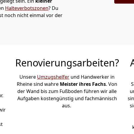
elegt sein. Ein
kleiner
den
Halteverbotszonen
? Du
t noch nicht einmal vor der
Renovierungsarbeiten?
Unsere
Umzugshelfer
und Handwerker in
Rheine sind wahre
Meister ihres Fachs
. Von
S
der Wand bis zum Fußboden führen wir alle
u
r.
Aufgaben kostengünstig und fachmännisch
si
aus.
s
wir
st