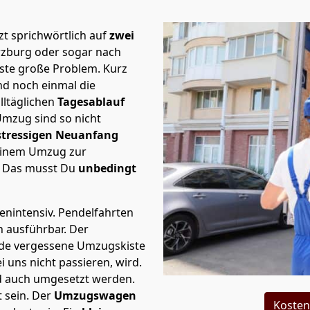
t sprichwörtlich auf
zwei
rzburg oder sogar nach
rste große Problem.
Kurz
d noch einmal die
lltäglichen
Tagesablauf
Umzug sind so nicht
stressigen Neuanfang
 einem Umzug zur
. Das musst Du
unbedingt
tenintensiv. Pendelfahrten
h ausführbar.
Der
Jede vergessene Umzugskiste
i uns nicht passieren, wird.
d auch umgesetzt werden.
 sein. Der
Umzugswagen
Kosten