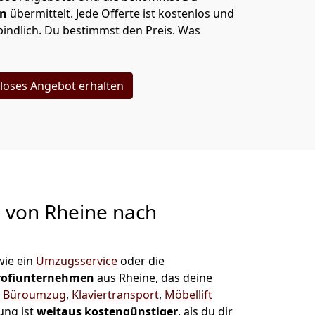
en
übermittelt. Jede Offerte ist kostenlos und
indlich. Du bestimmst den Preis. Was
loses Angebot erhalten
g von
Rheine nach
ie ein
Umzugsservice
oder die
rofiunternehmen
aus Rheine, das deine
,
Büroumzug
,
Klaviertransport
,
Möbellift
ung ist
weitaus kostengünstiger
, als du dir