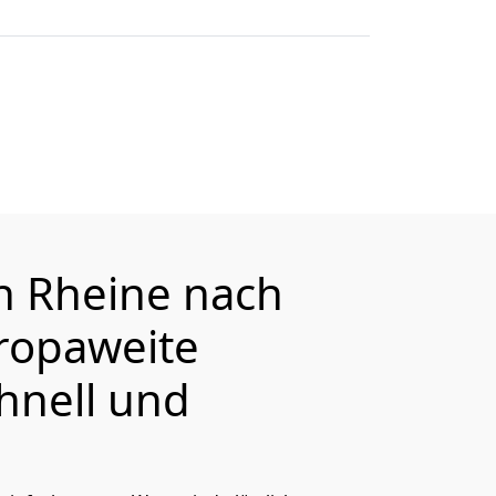
on
Rheine
nach
ropaweite
hnell und