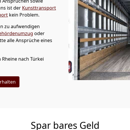
n Ansprüchen sowie
ns ist der
Kunsttransport
port
kein Problem.
hin zu aufwendigen
ehördenumzug
oder
te alle Ansprüche eines
n
Rheine
nach Türkei
rhalten
Spar bares Geld