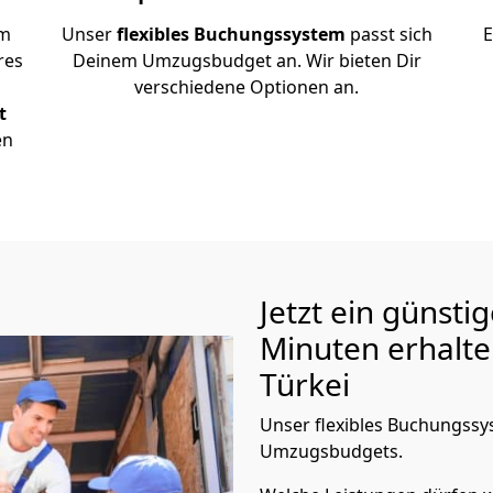
em
Unser
flexibles Buchungssystem
passt sich
E
res
Deinem Umzugsbudget an. Wir bieten Dir
verschiedene Optionen an.
t
en
Jetzt ein günsti
Minuten erhalt
Türkei
Unser flexibles Buchungssys
Umzugsbudgets.