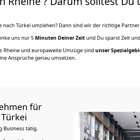
 Rheine ? Darum solltest Du u
e
nach Türkei
umziehen? Dann sind wir der richtige Partner 
henke uns nur
5
Minuten Deiner Zeit
und Du sparst Zeit un
us
Rheine
und europaweite Umzüge sind
unser Spezialgebi
ine Ansprüche genau umsetzen.
ehmen für
Türkei
 Business tätig.