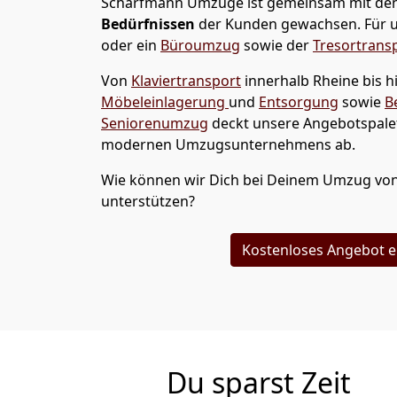
Scharfmann Umzüge
ist gemeinsam mit de
Bedürfnissen
der Kunden gewachsen. Für u
oder ein
Büroumzug
sowie der
Tresortrans
Von
Klaviertransport
innerhalb
Rheine
bis 
Möbeleinlagerung
und
Entsorgung
sowie
B
Seniorenumzug
deckt unsere Angebotspalet
modernen Umzugsunternehmens ab.
Wie können wir Dich bei Deinem Umzug vo
unterstützen?
Kostenloses Angebot e
Du sparst Zeit