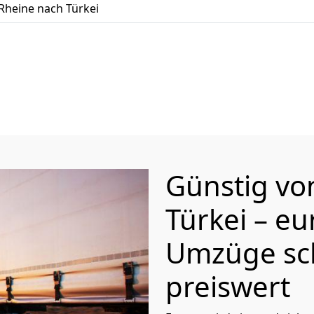
heine nach Türkei
Günstig v
Türkei
– eu
Umzüge sc
preiswert